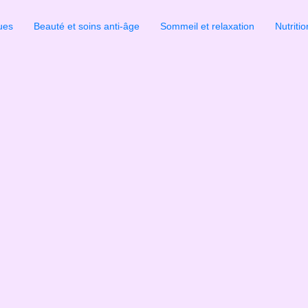
ues
Beauté et soins anti-âge
Sommeil et relaxation
Nutritio